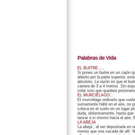
Palabras de Vida
EL BUITRE…..
Si pones un buitre en un cajón 
abierto por la parte superior, est
absoluto. La razón es que el bui
carrera de 3 a 4 metros .Sin espa
volar sino que quedara prisioner
EL MURCIÉLAGO…
El murciélago ordinario que vuela
sumamente hábil en el aire, no pu
coloca en el suelo en un lugar pl
duda, dolorosamente, hasta que a
lanzar a si mismo hacia el aire
LA ABEJA
La abeja , al ser depositada en u
menos que sea sacada de allí. Nu