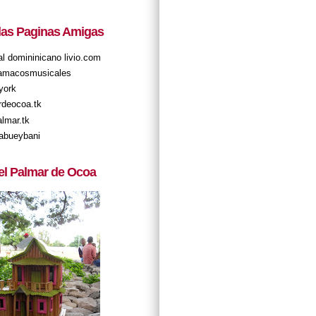
 las Paginas Amigas
tal domininicano livio.com
amacosmusicales
york
rdeocoa.tk
almar.tk
abueybani
el Palmar de Ocoa