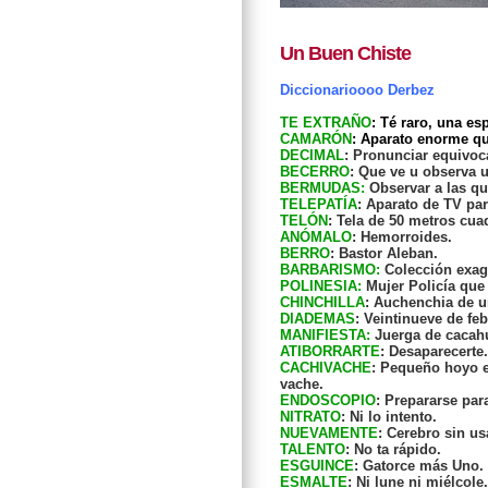
Un Buen Chiste
Diccionarioooo Derbez
TE EXTRAÑO
: Té raro, una e
CAMARÓN
: Aparato enorme q
DECIMAL
: Pronunciar equivo
BECERRO
: Que ve u observa 
BERMUDAS:
Observar a las qu
TELEPATÍA
: Aparato de TV pa
TELÓN
: Tela de 50 metros cu
ANÓMALO
: Hemorroides.
BERRO
: Bastor Aleban.
BARBARISMO:
Colección exag
POLINESIA:
Mujer Policía que 
CHINCHILLA
: Auchenchia de u
DIADEMAS
: Veintinueve de fe
MANIFIESTA:
Juerga de cacah
ATIBORRARTE
: Desaparecert
CACHIVACHE
: Pequeño hoyo e
vache.
ENDOSCOPIO
: Prepararse par
NITRATO
: Ni lo intento.
NUEVAMENTE
: Cerebro sin us
TALENTO
: No ta rápido.
ESGUINCE
: Gatorce más Uno.
ESMALTE
: Ni lune ni miélcole.