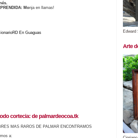
nés.
RPRENDIDA: Mo
nja en llamas!
Edward 
cionarioRD
En Guaguas
Arte d
odo cortecia: de palmardeocoa.tk
BRES MAS RAROS DE PALMAR ENCONTRAMOS
emos a:
Cipriano