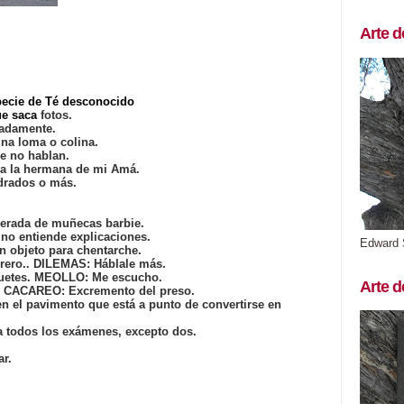
Arte d
specie de Té desconocido
ue saca
fotos.
cadamente.
una loma o colina.
e no hablan.
ra la hermana de mi Amá.
adrados o más.
erada de muñecas barbie.
no entiende explicaciones.
Edward 
n objeto para chentarche.
brero.. DILEMAS: Háblale más.
uetes. MEOLLO: Me escucho.
Arte d
e. CACAREO: Excremento del preso.
n el pavimento que está a punto de convertirse en
a todos los exámenes, excepto dos.
ar.