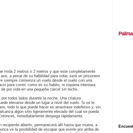
Palma
que mida 2 metros x 2 metros y que este completamente
a ave, a pesar de su habilidad para volar, será un prisionero
tre siempre comienza un vuelo desde el suelo con una
cio para correr, como es su habito, ni siquiera intentara
o de por vida en una pequeña cárcel sin techo..
 por todos lados durante la noche. Una criatura
ede elevarse desde un lugar a nivel del suelo. Si se le
ano, todo lo que puede hacer es arrastrase indefenso y, sin
lcanza algún sitio ligeramente elevado del cual se pueda
. Entonces, inmediatamente despega rápidamente.
n recipiente abierto, permanecerá allí hasta que muera, a
Encuest
nca ve la posibilidad de escapar que existe por arriba de