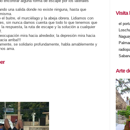
do encontrar alguna forma de escape por los laterales
ando una salida donde no existe ninguna, hasta que
Visita
 misma.
 buitre, el murciélago y la abeja obrera. Lidiamos con
nes, sin nunca darnos cuenta que todo lo que tenemos que
el por
 la respuesta, la ruta de escape y la solución a cualquier
Losch
!.
preocupación mira hacia alrededor, la depresión mira hacia
Nagua
cia arriba!!!
Palma
mente, se solidario profundamente, habla amablemente y
 nos ama.
radiop
Saban
er
Arte d