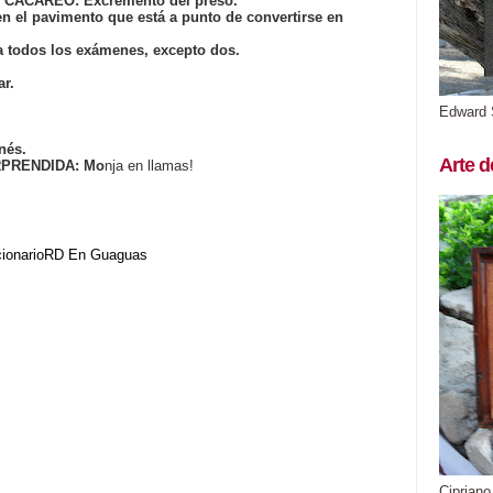
e. CACAREO: Excremento del preso.
n el pavimento que está a punto de convertirse en
a todos los exámenes, excepto dos.
ar.
Edward 
nés.
Arte d
RPRENDIDA: Mo
nja en llamas!
cionarioRD
En Guaguas
Cipriano