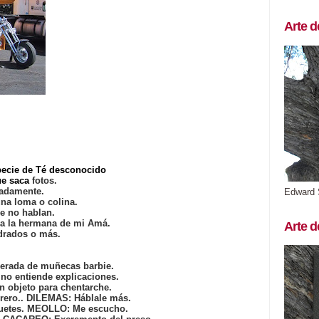
Arte d
specie de Té desconocido
ue saca
fotos.
cadamente.
Edward 
una loma o colina.
e no hablan.
ra la hermana de mi Amá.
Arte d
adrados o más.
erada de muñecas barbie.
no entiende explicaciones.
n objeto para chentarche.
brero.. DILEMAS: Háblale más.
uetes. MEOLLO: Me escucho.