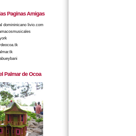
 las Paginas Amigas
tal domininicano livio.com
amacosmusicales
york
rdeocoa.tk
almar.tk
abueybani
el Palmar de Ocoa