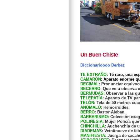
Un Buen Chiste
Diccionarioooo Derbez
TE EXTRAÑO
: Té raro, una e
CAMARÓN
: Aparato enorme q
DECIMAL
: Pronunciar equivo
BECERRO
: Que ve u observa 
BERMUDAS:
Observar a las qu
TELEPATÍA
: Aparato de TV pa
TELÓN
: Tela de 50 metros cu
ANÓMALO
: Hemorroides.
BERRO
: Bastor Aleban.
BARBARISMO:
Colección exag
POLINESIA:
Mujer Policía que 
CHINCHILLA
: Auchenchia de u
DIADEMAS
: Veintinueve de fe
MANIFIESTA:
Juerga de cacah