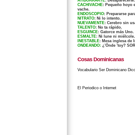
ATIBORRARTE
: Desaparecert
CACHIVACHE
: Pequeño hoyo e
vache.
ENDOSCOPIO
: Prepararse par
NITRATO
: Ni lo intento.
NUEVAMENTE
: Cerebro sin us
TALENTO
: No ta rápido.
ESGUINCE
: Gatorce más Uno.
ESMALTE
: Ni lune ni miélcole.
INESTABLE
: Mesa inglesa de I
ONDEANDO:
¿'Ónde 'toy? SO
Cosas Dominicanas
Vocabulario
Ser Dominicano
Dic
El Periodico o Internet