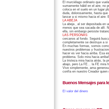
El murciélago ordinario que vuela
sumamente hábil en el aire, no pu
coloca en el suelo en un lugar pl
duda, dolorosamente, hasta que a
lanzar a si mismo hacia el aire
LA ABEJA
La abeja , al ser depositada en u
menos que sea sacada de allí. Nu
ella, sin embargo persiste tratan
LAS PERSONAS:
cercanos al fondo. Seguirá busc
completamente se destruye a si
En muchas formas, somos como el
nuestros problemas y frustracio
hacer es ver hacia arriba. Esa es
problema. Solo mira hacia arriba!
La tristeza mira hacia atrás, la 
abajo, pero La FE… la FE mira ha
Vive simplemente, ama generosa
confía en nuestro Creador quien
Buenos Mensajes para le
El valor del dinero