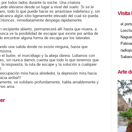
 por todos lados durante la noche. Una criatura
ede elevarse desde un lugar a nivel del suelo. Si se le
ano, todo lo que puede hacer es arrastrase indefenso y, sin
Visita
lcanza algún sitio ligeramente elevado del cual se pueda
. Entonces, inmediatamente despega rápidamente.
el por
n recipiente abierto, permanecerá allí hasta que muera, a
Losch
nca ve la posibilidad de escapar que existe por arriba de
Nagua
do encontrar alguna forma de escape por los laterales
Palma
ando una salida donde no existe ninguna, hasta que
radiop
 misma.
 buitre, el murciélago y la abeja obrera. Lidiamos con
Saban
nes, sin nunca darnos cuenta que todo lo que tenemos que
 la respuesta, la ruta de escape y la solución a cualquier
!.
Arte d
preocupación mira hacia alrededor, la depresión mira hacia
cia arriba!!!
mente, se solidario profundamente, habla amablemente y
 nos ama.
er