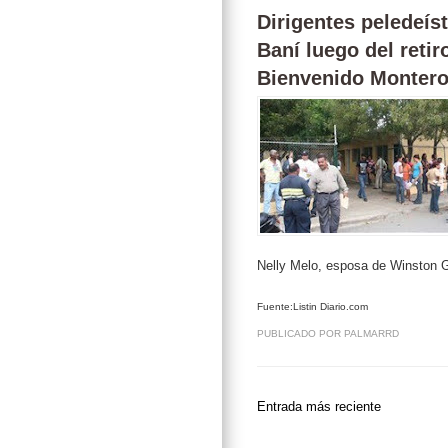
Dirigentes peledeís
Baní luego del retir
Bienvenido Monter
Nelly Melo, esposa de Winston 
Fuente:Listin Diario.com
PUBLICADO POR
PALMARRD
Entrada más reciente