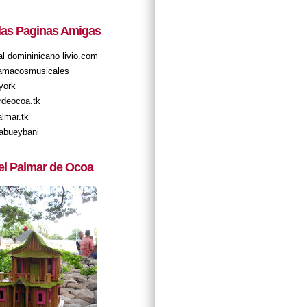
 las Paginas Amigas
tal domininicano livio.com
amacosmusicales
york
rdeocoa.tk
almar.tk
abueybani
el Palmar de Ocoa