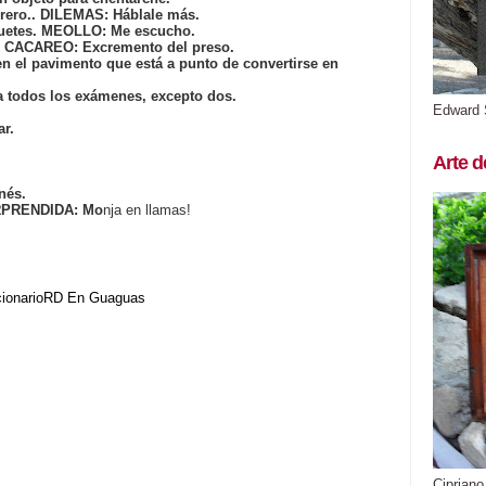
brero.. DILEMAS: Háblale más.
uetes. MEOLLO: Me escucho.
e. CACAREO: Excremento del preso.
n el pavimento que está a punto de convertirse en
a todos los exámenes, excepto dos.
Edward 
ar.
Arte d
nés.
RPRENDIDA: Mo
nja en llamas!
cionarioRD
En Guaguas
Cipriano