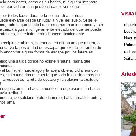
cio para correr, como es su habito, ni siquiera intentara
o de por vida en una pequeña cárcel sin techo..
Visita
 por todos lados durante la noche. Una criatura
ede elevarse desde un lugar a nivel del suelo. Si se le
el por
ano, todo lo que puede hacer es arrastrase indefenso y, sin
lcanza algún sitio ligeramente elevado del cual se pueda
Losch
. Entonces, inmediatamente despega rápidamente.
Nagua
n recipiente abierto, permanecerá allí hasta que muera, a
Palma
nca ve la posibilidad de escapar que existe por arriba de
radiop
do encontrar alguna forma de escape por los laterales
Saban
ando una salida donde no existe ninguna, hasta que
 misma.
 buitre, el murciélago y la abeja obrera. Lidiamos con
Arte d
nes, sin nunca darnos cuenta que todo lo que tenemos que
 la respuesta, la ruta de escape y la solución a cualquier
!.
preocupación mira hacia alrededor, la depresión mira hacia
cia arriba!!!
mente, se solidario profundamente, habla amablemente y
 nos ama.
er