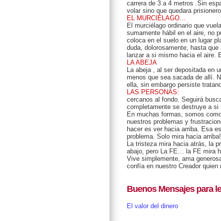
carrera de 3 a 4 metros .Sin espa
volar sino que quedara prisioner
EL MURCIÉLAGO…
El murciélago ordinario que vuela
sumamente hábil en el aire, no pu
coloca en el suelo en un lugar pl
duda, dolorosamente, hasta que a
lanzar a si mismo hacia el aire
LA ABEJA
La abeja , al ser depositada en u
menos que sea sacada de allí. Nu
ella, sin embargo persiste tratan
LAS PERSONAS:
cercanos al fondo. Seguirá busc
completamente se destruye a si
En muchas formas, somos como el
nuestros problemas y frustracio
hacer es ver hacia arriba. Esa es
problema. Solo mira hacia arriba!
La tristeza mira hacia atrás, la 
abajo, pero La FE… la FE mira ha
Vive simplemente, ama generosa
confía en nuestro Creador quien
Buenos Mensajes para le
El valor del dinero