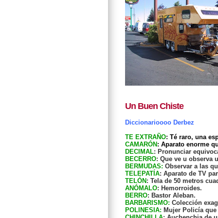
Un Buen Chiste
Diccionarioooo Derbez
TE EXTRAÑO
: Té raro, una e
CAMARÓN
: Aparato enorme q
DECIMAL
: Pronunciar equivo
BECERRO
: Que ve u observa 
BERMUDAS:
Observar a las qu
TELEPATÍA
: Aparato de TV pa
TELÓN
: Tela de 50 metros cu
ANÓMALO
: Hemorroides.
BERRO
: Bastor Aleban.
BARBARISMO:
Colección exag
POLINESIA:
Mujer Policía que 
CHINCHILLA
: Auchenchia de u