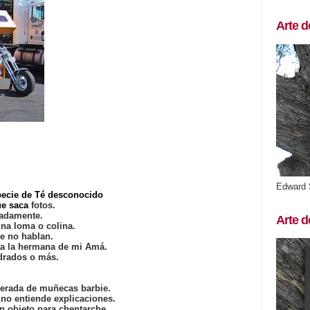
Arte d
Edward 
specie de Té desconocido
ue saca
fotos.
cadamente.
Arte d
una loma o colina.
e no hablan.
ra la hermana de mi Amá.
adrados o más.
erada de muñecas barbie.
no entiende explicaciones.
n objeto para chentarche.