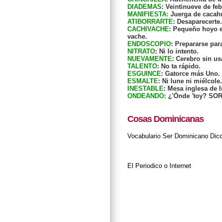
DIADEMAS
: Veintinueve de fe
MANIFIESTA:
Juerga de cacah
ATIBORRARTE
: Desaparecert
CACHIVACHE
: Pequeño hoyo e
vache.
ENDOSCOPIO
: Prepararse par
NITRATO
: Ni lo intento.
NUEVAMENTE
: Cerebro sin us
TALENTO
: No ta rápido.
ESGUINCE
: Gatorce más Uno.
ESMALTE
: Ni lune ni miélcole.
INESTABLE
: Mesa inglesa de I
ONDEANDO:
¿'Ónde 'toy? SO
Cosas Dominicanas
Vocabulario
Ser Dominicano
Dic
El Periodico o Internet