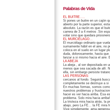
Palabras de Vida
EL BUITRE…..
Si pones un buitre en un cajón 
abierto por la parte superior, est
absoluto. La razón es que el bui
carrera de 3 a 4 metros .Sin espa
volar sino que quedara prisioner
EL MURCIÉLAGO…
El murciélago ordinario que vuela
sumamente hábil en el aire, no pu
coloca en el suelo en un lugar pl
duda, dolorosamente, hasta que a
lanzar a si mismo hacia el aire
LA ABEJA
La abeja , al ser depositada en u
menos que sea sacada de allí. Nu
ella, sin embargo persiste tratan
LAS PERSONAS:
cercanos al fondo. Seguirá busc
completamente se destruye a si
En muchas formas, somos como el
nuestros problemas y frustracio
hacer es ver hacia arriba. Esa es
problema. Solo mira hacia arriba!
La tristeza mira hacia atrás, la 
abajo, pero La FE… la FE mira ha
Vive simplemente, ama generosa