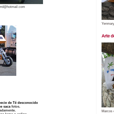
arrd@hotmail.com
Yenmar
Arte d
specie de Té desconocido
ue saca
fotos.
cadamente.
Marcos 