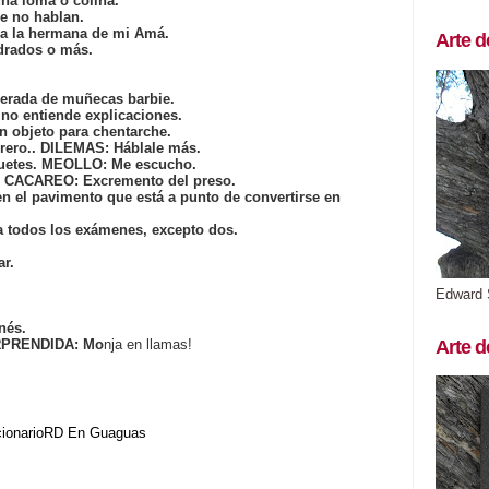
una loma o colina.
e no hablan.
ra la hermana de mi Amá.
Arte d
adrados o más.
erada de muñecas barbie.
no entiende explicaciones.
n objeto para chentarche.
brero.. DILEMAS: Háblale más.
uetes. MEOLLO: Me escucho.
e. CACAREO: Excremento del preso.
n el pavimento que está a punto de convertirse en
a todos los exámenes, excepto dos.
ar.
Edward 
nés.
Arte d
RPRENDIDA: Mo
nja en llamas!
cionarioRD
En Guaguas