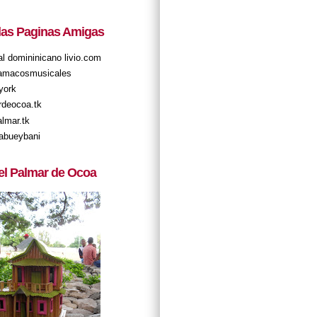
 las Paginas Amigas
tal domininicano livio.com
amacosmusicales
york
rdeocoa.tk
almar.tk
abueybani
el Palmar de Ocoa