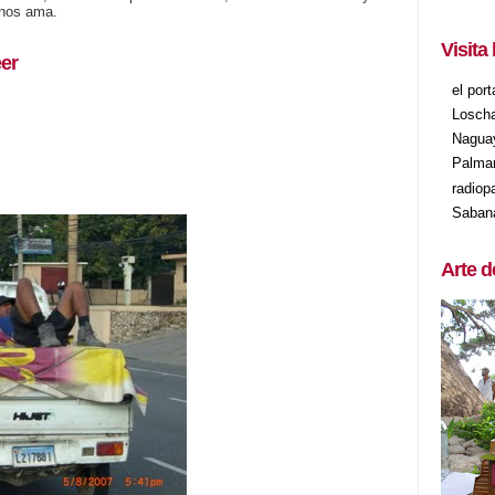
 nos ama.
Visita
er
el por
Losch
Nagua
Palma
radiop
Saban
Arte d