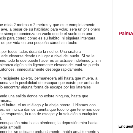
que mida 2 metros x 2 metros y que este completamente
a ave, a pesar de su habilidad para volar, será un prisionero
Palma
tre siempre comienza un vuelo desde el suelo con una
cio para correr, como es su habito, ni siquiera intentara
o de por vida en una pequeña cárcel sin techo..
 por todos lados durante la noche. Una criatura
ede elevarse desde un lugar a nivel del suelo. Si se le
ano, todo lo que puede hacer es arrastrase indefenso y, sin
lcanza algún sitio ligeramente elevado del cual se pueda
. Entonces, inmediatamente despega rápidamente.
n recipiente abierto, permanecerá allí hasta que muera, a
nca ve la posibilidad de escapar que existe por arriba de
do encontrar alguna forma de escape por los laterales
ando una salida donde no existe ninguna, hasta que
 misma.
 buitre, el murciélago y la abeja obrera. Lidiamos con
nes, sin nunca darnos cuenta que todo lo que tenemos que
 la respuesta, la ruta de escape y la solución a cualquier
!.
preocupación mira hacia alrededor, la depresión mira hacia
Encuest
cia arriba!!!
mente, se solidario profundamente, habla amablemente y