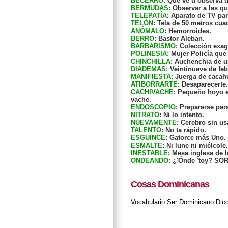
BECERRO
: Que ve u observa 
BERMUDAS:
Observar a las qu
TELEPATÍA
: Aparato de TV pa
TELÓN
: Tela de 50 metros cu
ANÓMALO
: Hemorroides.
BERRO
: Bastor Aleban.
BARBARISMO:
Colección exag
POLINESIA:
Mujer Policía que 
CHINCHILLA
: Auchenchia de u
DIADEMAS
: Veintinueve de fe
MANIFIESTA:
Juerga de cacah
ATIBORRARTE
: Desaparecert
CACHIVACHE
: Pequeño hoyo e
vache.
ENDOSCOPIO
: Prepararse par
NITRATO
: Ni lo intento.
NUEVAMENTE
: Cerebro sin us
TALENTO
: No ta rápido.
ESGUINCE
: Gatorce más Uno.
ESMALTE
: Ni lune ni miélcole.
INESTABLE
: Mesa inglesa de I
ONDEANDO:
¿'Ónde 'toy? SO
Cosas Dominicanas
Vocabulario
Ser Dominicano
Dic