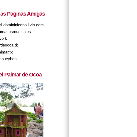
 las Paginas Amigas
tal domininicano livio.com
amacosmusicales
york
rdeocoa.tk
almar.tk
abueybani
el Palmar de Ocoa