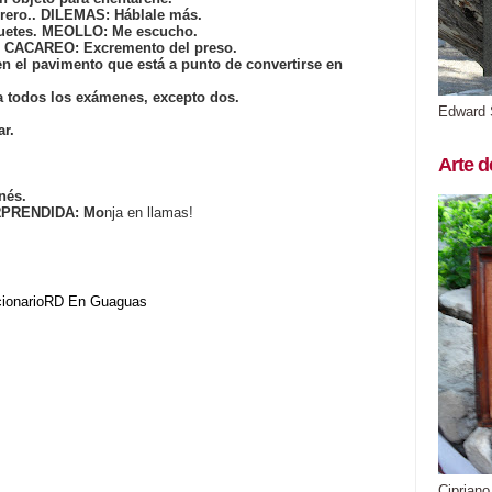
brero.. DILEMAS: Háblale más.
uetes. MEOLLO: Me escucho.
e. CACAREO: Excremento del preso.
n el pavimento que está a punto de convertirse en
a todos los exámenes, excepto dos.
Edward 
ar.
Arte d
nés.
RPRENDIDA: Mo
nja en llamas!
cionarioRD
En Guaguas
Cipriano