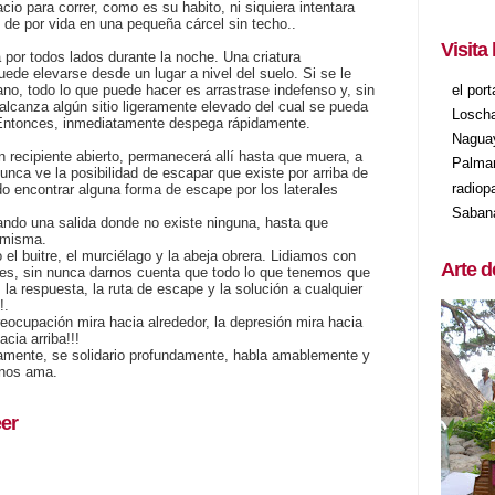
cio para correr, como es su habito, ni siquiera intentara
o de por vida en una pequeña cárcel sin techo..
Visita
 por todos lados durante la noche. Una criatura
ede elevarse desde un lugar a nivel del suelo. Si se le
el por
ano, todo lo que puede hacer es arrastrase indefenso y, sin
lcanza algún sitio ligeramente elevado del cual se pueda
Losch
. Entonces, inmediatamente despega rápidamente.
Nagua
n recipiente abierto, permanecerá allí hasta que muera, a
Palma
nca ve la posibilidad de escapar que existe por arriba de
radiop
do encontrar alguna forma de escape por los laterales
Saban
ando una salida donde no existe ninguna, hasta que
 misma.
 buitre, el murciélago y la abeja obrera. Lidiamos con
Arte d
nes, sin nunca darnos cuenta que todo lo que tenemos que
 la respuesta, la ruta de escape y la solución a cualquier
!.
preocupación mira hacia alrededor, la depresión mira hacia
cia arriba!!!
mente, se solidario profundamente, habla amablemente y
 nos ama.
er