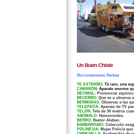
Un Buen Chiste
Diccionarioooo Derbez
TE EXTRAÑO
: Té raro, una e
CAMARÓN
: Aparato enorme q
DECIMAL
: Pronunciar equivo
BECERRO
: Que ve u observa 
BERMUDAS:
Observar a las qu
TELEPATÍA
: Aparato de TV pa
TELÓN
: Tela de 50 metros cu
ANÓMALO
: Hemorroides.
BERRO
: Bastor Aleban.
BARBARISMO:
Colección exag
POLINESIA:
Mujer Policía que 
CHINCHILLA
: Auchenchia de u