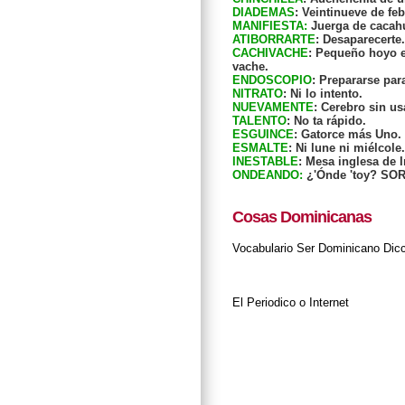
DIADEMAS
: Veintinueve de fe
MANIFIESTA:
Juerga de cacah
ATIBORRARTE
: Desaparecert
CACHIVACHE
: Pequeño hoyo e
vache.
ENDOSCOPIO
: Prepararse par
NITRATO
: Ni lo intento.
NUEVAMENTE
: Cerebro sin us
TALENTO
: No ta rápido.
ESGUINCE
: Gatorce más Uno.
ESMALTE
: Ni lune ni miélcole.
INESTABLE
: Mesa inglesa de I
ONDEANDO:
¿'Ónde 'toy? SO
Cosas Dominicanas
Vocabulario
Ser Dominicano
Dic
El Periodico o Internet