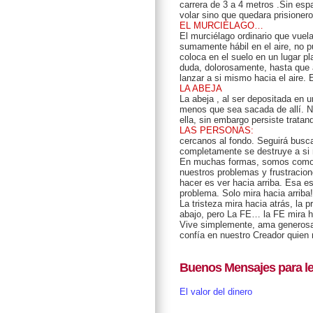
carrera de 3 a 4 metros .Sin espa
volar sino que quedara prisioner
EL MURCIÉLAGO…
El murciélago ordinario que vuela
sumamente hábil en el aire, no pu
coloca en el suelo en un lugar pl
duda, dolorosamente, hasta que a
lanzar a si mismo hacia el aire
LA ABEJA
La abeja , al ser depositada en u
menos que sea sacada de allí. Nu
ella, sin embargo persiste tratan
LAS PERSONAS:
cercanos al fondo. Seguirá busc
completamente se destruye a si
En muchas formas, somos como el
nuestros problemas y frustracio
hacer es ver hacia arriba. Esa es
problema. Solo mira hacia arriba!
La tristeza mira hacia atrás, la 
abajo, pero La FE… la FE mira ha
Vive simplemente, ama generosa
confía en nuestro Creador quien
Buenos Mensajes para le
El valor del dinero