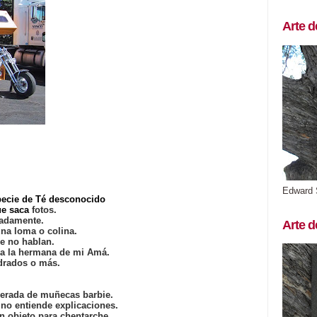
Arte d
Edward 
specie de Té desconocido
ue saca
fotos.
cadamente.
Arte d
una loma o colina.
e no hablan.
ra la hermana de mi Amá.
adrados o más.
erada de muñecas barbie.
no entiende explicaciones.
n objeto para chentarche.