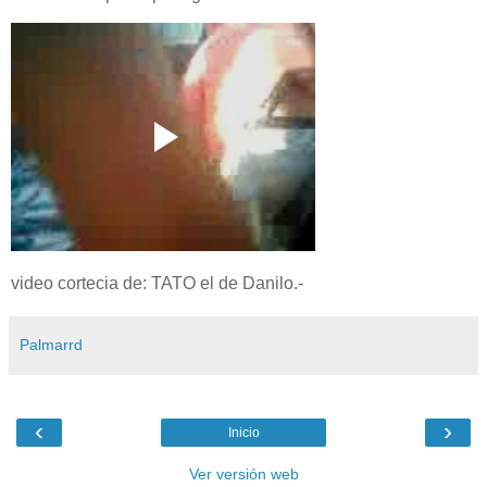
video cortecia de: TATO el de Danilo.-
Palmarrd
‹
›
Inicio
Ver versión web