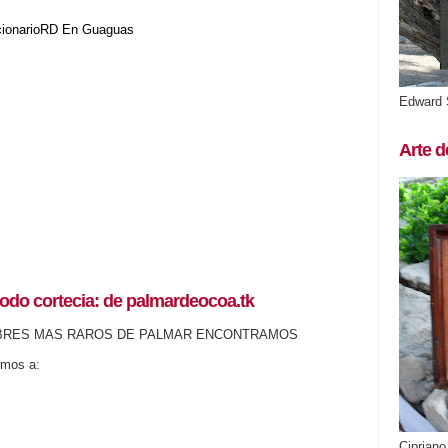
cionarioRD
En Guaguas
Edward 
Arte d
odo cortecia: de palmardeocoa.tk
BRES MAS RAROS DE PALMAR ENCONTRAMOS
emos a:
Cipriano