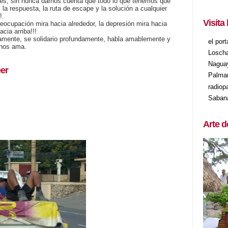
nes, sin nunca darnos cuenta que todo lo que tenemos que
 la respuesta, la ruta de escape y la solución a cualquier
!.
Visita
preocupación mira hacia alrededor, la depresión mira hacia
cia arriba!!!
mente, se solidario profundamente, habla amablemente y
el por
 nos ama.
Losch
Nagua
er
Palma
radiop
Saban
Arte d