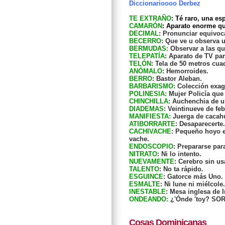
Diccionarioooo Derbez
TE EXTRAÑO
: Té raro, una e
CAMARÓN
: Aparato enorme q
DECIMAL
: Pronunciar equivo
BECERRO
: Que ve u observa 
BERMUDAS:
Observar a las qu
TELEPATÍA
: Aparato de TV pa
TELÓN
: Tela de 50 metros cu
ANÓMALO
: Hemorroides.
BERRO
: Bastor Aleban.
BARBARISMO:
Colección exag
POLINESIA:
Mujer Policía que 
CHINCHILLA
: Auchenchia de u
DIADEMAS
: Veintinueve de fe
MANIFIESTA:
Juerga de cacah
ATIBORRARTE
: Desaparecert
CACHIVACHE
: Pequeño hoyo e
vache.
ENDOSCOPIO
: Prepararse par
NITRATO
: Ni lo intento.
NUEVAMENTE
: Cerebro sin us
TALENTO
: No ta rápido.
ESGUINCE
: Gatorce más Uno.
ESMALTE
: Ni lune ni miélcole.
INESTABLE
: Mesa inglesa de I
ONDEANDO:
¿'Ónde 'toy? SO
Cosas Dominicanas