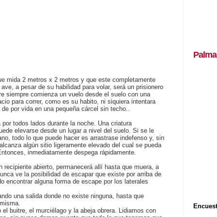
Palma
que mida 2 metros x 2 metros y que este completamente
a ave, a pesar de su habilidad para volar, será un prisionero
tre siempre comienza un vuelo desde el suelo con una
cio para correr, como es su habito, ni siquiera intentara
o de por vida en una pequeña cárcel sin techo..
 por todos lados durante la noche. Una criatura
ede elevarse desde un lugar a nivel del suelo. Si se le
ano, todo lo que puede hacer es arrastrase indefenso y, sin
lcanza algún sitio ligeramente elevado del cual se pueda
. Entonces, inmediatamente despega rápidamente.
n recipiente abierto, permanecerá allí hasta que muera, a
nca ve la posibilidad de escapar que existe por arriba de
do encontrar alguna forma de escape por los laterales
ando una salida donde no existe ninguna, hasta que
 misma.
Encuest
 buitre, el murciélago y la abeja obrera. Lidiamos con