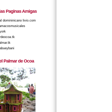
 las Paginas Amigas
tal domininicano livio.com
amacosmusicales
york
rdeocoa.tk
almar.tk
abueybani
el Palmar de Ocoa