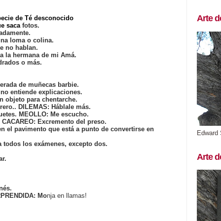
Arte d
specie de Té desconocido
ue saca
fotos.
cadamente.
una loma o colina.
e no hablan.
ra la hermana de mi Amá.
adrados o más.
erada de muñecas barbie.
no entiende explicaciones.
n objeto para chentarche.
brero.. DILEMAS: Háblale más.
uetes. MEOLLO: Me escucho.
e. CACAREO: Excremento del preso.
n el pavimento que está a punto de convertirse en
Edward 
a todos los exámenes, excepto dos.
Arte d
ar.
nés.
RPRENDIDA: Mo
nja en llamas!