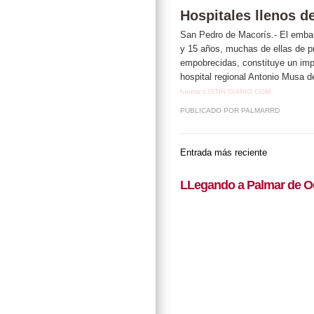
Hospitales llenos 
San Pedro de Macorís.- El embar
y 15 años, muchas de ellas de p
empobrecidas, constituye un impo
hospital regional Antonio Musa d
fuente:LISTIN DIARIO.COM
PUBLICADO POR
PALMARRD
Entrada más reciente
LLegando a Palmar de O