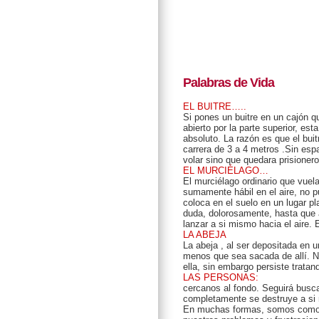
Palabras de Vida
EL BUITRE…..
Si pones un buitre en un cajón 
abierto por la parte superior, est
absoluto. La razón es que el bui
carrera de 3 a 4 metros .Sin espa
volar sino que quedara prisioner
EL MURCIÉLAGO…
El murciélago ordinario que vuela
sumamente hábil en el aire, no pu
coloca en el suelo en un lugar pl
duda, dolorosamente, hasta que a
lanzar a si mismo hacia el aire
LA ABEJA
La abeja , al ser depositada en u
menos que sea sacada de allí. Nu
ella, sin embargo persiste tratan
LAS PERSONAS:
cercanos al fondo. Seguirá busc
completamente se destruye a si
En muchas formas, somos como el