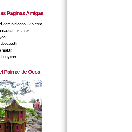
 las Paginas Amigas
tal domininicano livio.com
amacosmusicales
york
rdeocoa.tk
almar.tk
abueybani
el Palmar de Ocoa