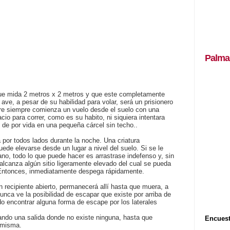
Palma
que mida 2 metros x 2 metros y que este completamente
a ave, a pesar de su habilidad para volar, será un prisionero
tre siempre comienza un vuelo desde el suelo con una
cio para correr, como es su habito, ni siquiera intentara
o de por vida en una pequeña cárcel sin techo..
 por todos lados durante la noche. Una criatura
ede elevarse desde un lugar a nivel del suelo. Si se le
ano, todo lo que puede hacer es arrastrase indefenso y, sin
lcanza algún sitio ligeramente elevado del cual se pueda
. Entonces, inmediatamente despega rápidamente.
n recipiente abierto, permanecerá allí hasta que muera, a
nca ve la posibilidad de escapar que existe por arriba de
do encontrar alguna forma de escape por los laterales
ando una salida donde no existe ninguna, hasta que
Encuest
 misma.