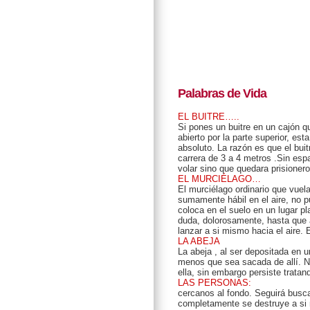
Palabras de Vida
EL BUITRE…..
Si pones un buitre en un cajón 
abierto por la parte superior, est
absoluto. La razón es que el bui
carrera de 3 a 4 metros .Sin espa
volar sino que quedara prisioner
EL MURCIÉLAGO…
El murciélago ordinario que vuela
sumamente hábil en el aire, no pu
coloca en el suelo en un lugar pl
duda, dolorosamente, hasta que a
lanzar a si mismo hacia el aire
LA ABEJA
La abeja , al ser depositada en u
menos que sea sacada de allí. Nu
ella, sin embargo persiste tratan
LAS PERSONAS:
cercanos al fondo. Seguirá busc
completamente se destruye a si