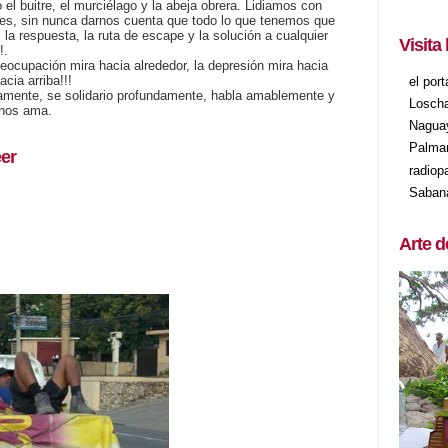
 buitre, el murciélago y la abeja obrera. Lidiamos con
nes, sin nunca darnos cuenta que todo lo que tenemos que
 la respuesta, la ruta de escape y la solución a cualquier
Visita
!.
preocupación mira hacia alrededor, la depresión mira hacia
cia arriba!!!
el por
mente, se solidario profundamente, habla amablemente y
Losch
 nos ama.
Nagua
Palma
er
radiop
Saban
Arte d