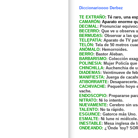
Diccionarioooo Derbez
TE EXTRAÑO
: Té raro, una e
CAMARÓN
: Aparato enorme q
DECIMAL
: Pronunciar equivo
BECERRO
: Que ve u observa 
BERMUDAS:
Observar a las qu
TELEPATÍA
: Aparato de TV pa
TELÓN
: Tela de 50 metros cu
ANÓMALO
: Hemorroides.
BERRO
: Bastor Aleban.
BARBARISMO:
Colección exag
POLINESIA:
Mujer Policía que 
CHINCHILLA
: Auchenchia de u
DIADEMAS
: Veintinueve de fe
MANIFIESTA:
Juerga de cacah
ATIBORRARTE
: Desaparecert
CACHIVACHE
: Pequeño hoyo e
vache.
ENDOSCOPIO
: Prepararse par
NITRATO
: Ni lo intento.
NUEVAMENTE
: Cerebro sin us
TALENTO
: No ta rápido.
ESGUINCE
: Gatorce más Uno.
ESMALTE
: Ni lune ni miélcole.
INESTABLE
: Mesa inglesa de I
ONDEANDO:
¿'Ónde 'toy? SO