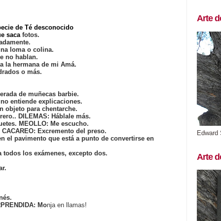
Arte d
specie de Té desconocido
ue saca
fotos.
cadamente.
una loma o colina.
e no hablan.
ra la hermana de mi Amá.
adrados o más.
erada de muñecas barbie.
no entiende explicaciones.
n objeto para chentarche.
brero.. DILEMAS: Háblale más.
uetes. MEOLLO: Me escucho.
e. CACAREO: Excremento del preso.
Edward 
n el pavimento que está a punto de convertirse en
a todos los exámenes, excepto dos.
Arte d
ar.
nés.
RPRENDIDA: Mo
nja en llamas!