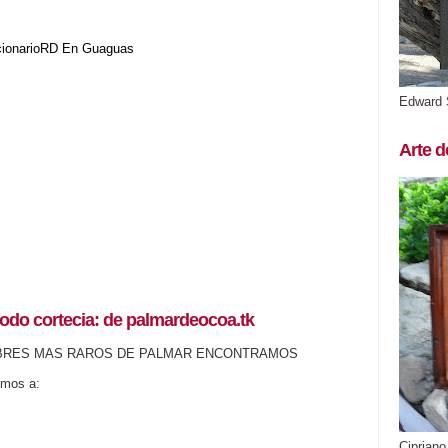
cionarioRD
En Guaguas
Edward 
Arte d
odo cortecia: de palmardeocoa.tk
BRES MAS RAROS DE PALMAR ENCONTRAMOS
emos a:
Cipriano