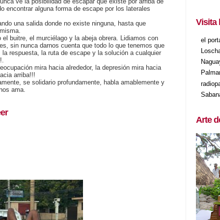
nca ve la posibilidad de escapar que existe por arriba de
do encontrar alguna forma de escape por los laterales
Visita
ando una salida donde no existe ninguna, hasta que
 misma.
 buitre, el murciélago y la abeja obrera. Lidiamos con
el por
nes, sin nunca darnos cuenta que todo lo que tenemos que
Losch
 la respuesta, la ruta de escape y la solución a cualquier
!.
Nagua
preocupación mira hacia alrededor, la depresión mira hacia
Palma
cia arriba!!!
mente, se solidario profundamente, habla amablemente y
radiop
 nos ama.
Saban
er
Arte d