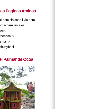
 las Paginas Amigas
tal domininicano livio.com
amacosmusicales
york
rdeocoa.tk
almar.tk
abueybani
el Palmar de Ocoa