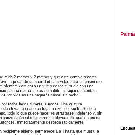
Palma
que mida 2 metros x 2 metros y que este completamente
a ave, a pesar de su habilidad para volar, será un prisionero
tre siempre comienza un vuelo desde el suelo con una
cio para correr, como es su habito, ni siquiera intentara
o de por vida en una pequeña cárcel sin techo..
 por todos lados durante la noche. Una criatura
ede elevarse desde un lugar a nivel del suelo. Si se le
ano, todo lo que puede hacer es arrastrase indefenso y, sin
lcanza algún sitio ligeramente elevado del cual se pueda
. Entonces, inmediatamente despega rápidamente.
Encuest
n recipiente abierto, permanecerá allí hasta que muera, a