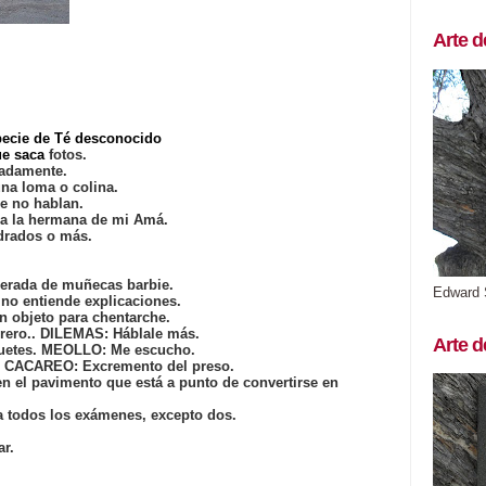
Arte d
specie de Té desconocido
ue saca
fotos.
cadamente.
una loma o colina.
e no hablan.
ra la hermana de mi Amá.
adrados o más.
erada de muñecas barbie.
Edward 
no entiende explicaciones.
n objeto para chentarche.
brero.. DILEMAS: Háblale más.
Arte d
uetes. MEOLLO: Me escucho.
e. CACAREO: Excremento del preso.
n el pavimento que está a punto de convertirse en
a todos los exámenes, excepto dos.
ar.