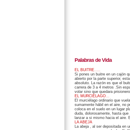
Palabras de Vida
EL BUITRE…..
Si pones un buitre en un cajón 
abierto por la parte superior, est
absoluto. La razón es que el bui
carrera de 3 a 4 metros .Sin espa
volar sino que quedara prisioner
EL MURCIÉLAGO…
El murciélago ordinario que vuela
sumamente hábil en el aire, no pu
coloca en el suelo en un lugar pl
duda, dolorosamente, hasta que a
lanzar a si mismo hacia el aire
LA ABEJA
La abeja , al ser depositada en u