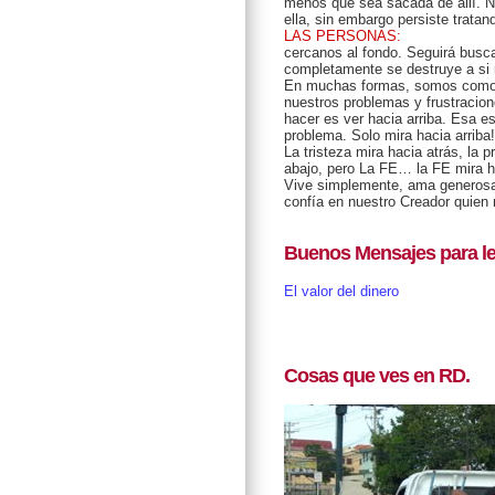
menos que sea sacada de allí. Nu
ella, sin embargo persiste tratan
LAS PERSONAS:
cercanos al fondo. Seguirá busc
completamente se destruye a si
En muchas formas, somos como el
nuestros problemas y frustracio
hacer es ver hacia arriba. Esa es
problema. Solo mira hacia arriba!
La tristeza mira hacia atrás, la 
abajo, pero La FE… la FE mira ha
Vive simplemente, ama generosa
confía en nuestro Creador quien
Buenos Mensajes para le
El valor del dinero
Cosas que ves en RD.