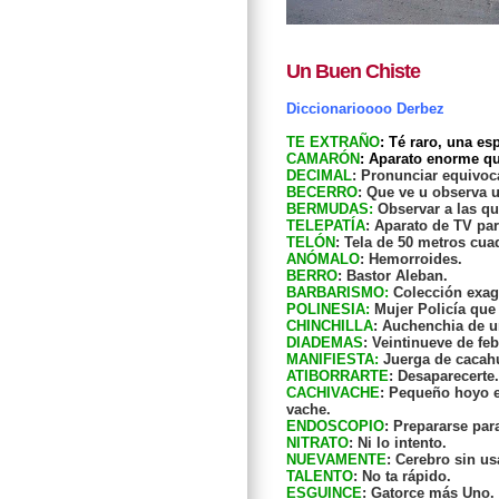
Un Buen Chiste
Diccionarioooo Derbez
TE EXTRAÑO
: Té raro, una e
CAMARÓN
: Aparato enorme q
DECIMAL
: Pronunciar equivo
BECERRO
: Que ve u observa 
BERMUDAS:
Observar a las qu
TELEPATÍA
: Aparato de TV pa
TELÓN
: Tela de 50 metros cu
ANÓMALO
: Hemorroides.
BERRO
: Bastor Aleban.
BARBARISMO:
Colección exag
POLINESIA:
Mujer Policía que 
CHINCHILLA
: Auchenchia de u
DIADEMAS
: Veintinueve de fe
MANIFIESTA:
Juerga de cacah
ATIBORRARTE
: Desaparecert
CACHIVACHE
: Pequeño hoyo e
vache.
ENDOSCOPIO
: Prepararse par
NITRATO
: Ni lo intento.
NUEVAMENTE
: Cerebro sin us
TALENTO
: No ta rápido.
ESGUINCE
: Gatorce más Uno.